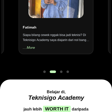
Fatimah
Siapa bilang cewek nggak bisa jadi teknisi? Di
Teknisigo Academy saya diajarin dari nol banget
cara baca skematik. Sekarang saya dipercaya
....More
kerja di salah satu service center brand ternama
di Jakarta. Thank you Teknisigo!
Belajar di,
Teknisigo Academy
WORTH IT
jauh lebih
daripada